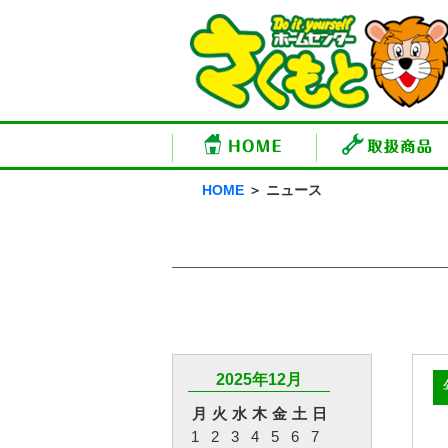
HOME
＞ ニュース
2025年12月
月
火
水
木
金
土
日
1
2
3
4
5
6
7